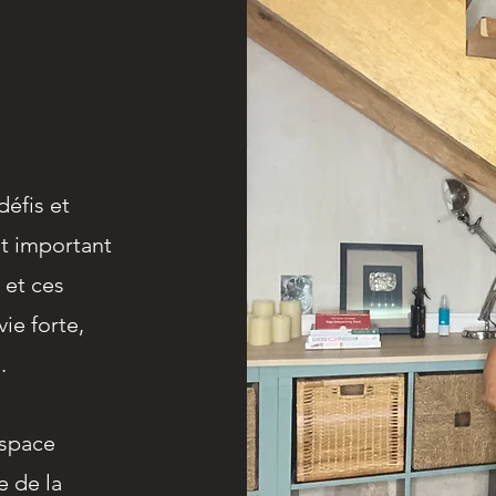
défis et
st important
 et ces
vie forte,
.
espace
e de la