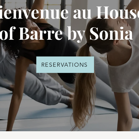
ienvenue au Hous
of Barre by Sonia
RESERVATIONS